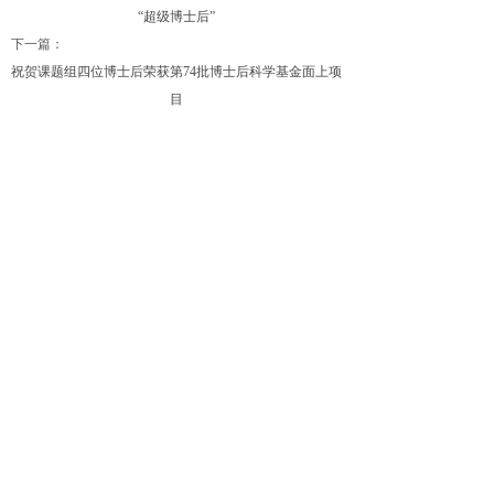
“超级博士后”
下一篇：
祝贺课题组四位博士后荣获第74批博士后科学基金面上项
目