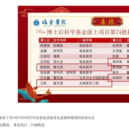
表了3D/4D/5D/6D打印支架促进血管化进展和展望的综述论文
包露涵： 务实笃行，行稳致远