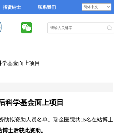
招贤纳士
联系我们
简体中文
搜索
科学基金面上项目
后科学基金面上项目
资助拟资助人员名单。瑞金医院共
15
名在站博士
站博士后获此资助。