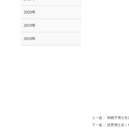
2020年
2019年
2018年
上一篇：
韩晓宇博士生发
下一篇：
优秀博士后｜