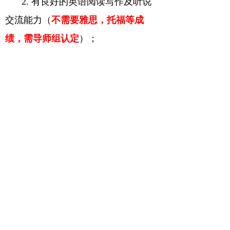
2.
有良好的英语阅读写作及听说
交流能力（
不需要雅思，托福等成
绩，需导师组认定
）；
3.
近期获得临床医学（
骨科等专
业优先
）、生物学、生物医学工程、
材料学、药学、药剂、化学、高分子
等相关学科硕士学位。
招聘详情见
https://www.cuiwenguo.com/page129
?article_id=272
博士和硕士研究生
要求：