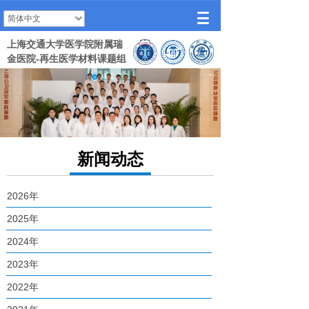
简体中文
上海交通大学医学院附属瑞
金医院-再生医学材料课题组
新闻动态
2026年
2025年
2024年
2023年
2022年