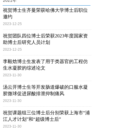
2021年
祝贺博士生齐曼荣获哈佛大学博士后职位
邀约
2023-12-25
祝贺团队四位博士后荣获2023年度国家资
助博士后研究人员计划
2023-12-25
李毅焓博士生发表了用于类器官的工程仿
生水凝胶的综述论文
2023-11-30
汤云开博士生等开发肠道爆破的口服水凝
胶微球促进尿酸排泄抑制痛风
2023-11-30
祝贺课题组三位博士后分别荣获上海市“浦
江人才计划”和“超级博士后”
2023-11-30