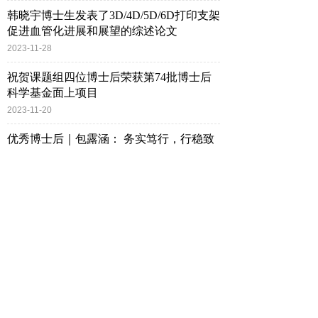
韩晓宇博士生发表了3D/4D/5D/6D打印支架
促进血管化进展和展望的综述论文
2023-11-28
祝贺课题组四位博士后荣获第74批博士后
科学基金面上项目
2023-11-20
优秀博士后｜包露涵： 务实笃行，行稳致
远
2023-11-17
阮丹硕士生等开发可注射性靶向黏附静电
纺丝短纤维抑制腹腔播散性肿瘤
2023-10-09
优秀博士后｜李晓晓：博观约取，厚积薄
发
2023-08-22