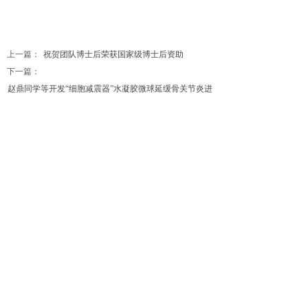
上一篇：
祝贺团队博士后荣获国家级博士后资助
下一篇：
赵鼎同学等开发“细胞减震器”水凝胶微球延缓骨关节炎进
程