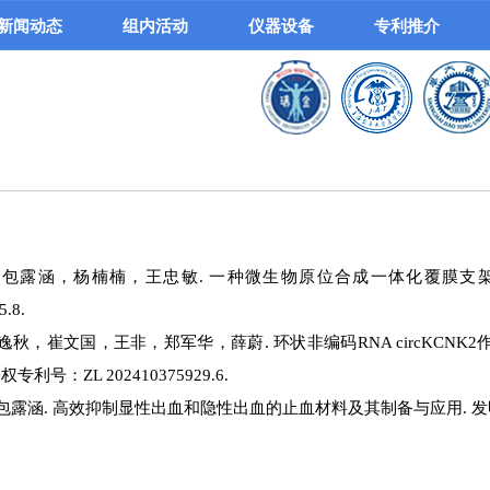
新闻动态
组内活动
仪器设备
专利推介
包露涵，杨楠楠，王忠敏. 一种微生物原位合成一体化覆膜支架
5.8.
逸秋，崔文国，王非，郑军华，薛蔚. 环状非编码RNA circKCN
利号：ZL 202410375929.6.
露涵. 高效抑制显性出血和隐性出血的止血材料及其制备与应用. 发明专利,授