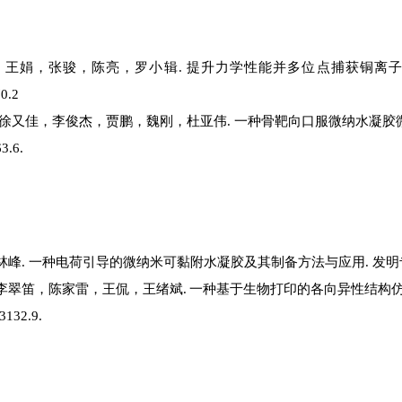
国，王娟，张骏，陈亮，罗小辑. 提升力学性能并多位点捕获铜离子的
0.2
，徐又佳，李俊杰，贾鹏，魏刚，杜亚伟. 一种骨靶向口服微纳水凝胶
3.6.
林峰
.
一种电荷引导的微纳米可黏附水凝胶及其制备方法与应用
.
发明
李翠笛，陈家雷，王侃，王绪斌
.
一种基于生物打印的各向异性结构
3132.9.